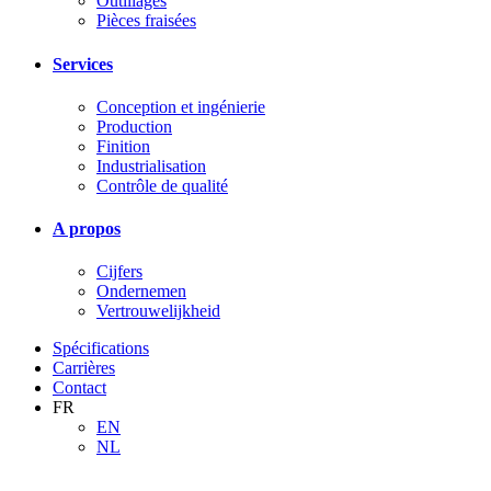
Outillages
Pièces fraisées
Services
Conception et ingénierie
Production
Finition
Industrialisation
Contrôle de qualité
A propos
Cijfers
Ondernemen
Vertrouwelijkheid
Spécifications
Carrières
Contact
FR
EN
NL