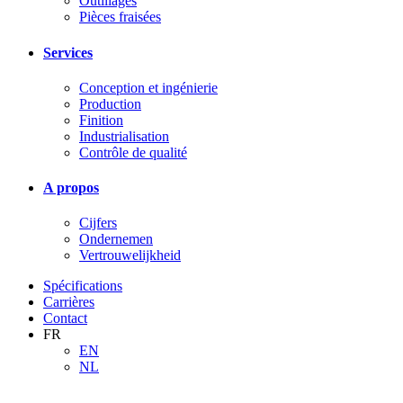
Outillages
Pièces fraisées
Services
Conception et ingénierie
Production
Finition
Industrialisation
Contrôle de qualité
A propos
Cijfers
Ondernemen
Vertrouwelijkheid
Spécifications
Carrières
Contact
FR
EN
NL