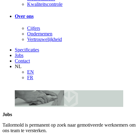
Kwaliteitscontrole
Over ons
Cijfers
Ondernemen
Vertrouwelijkheid
Specificaties
Jobs
Contact
NL
EN
FR
Jobs
Tailormold is permanent op zoek naar gemotiveerde werknemers om
ons team te versterken.