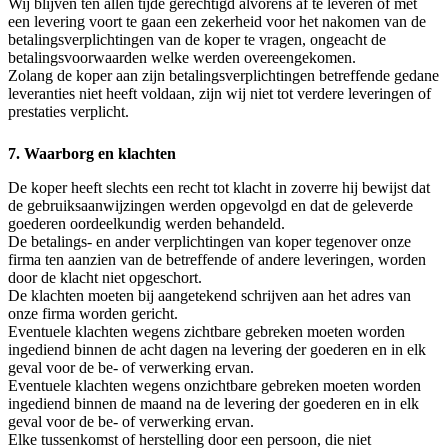
Wij blijven ten allen tijde gerechtigd alvorens af te leveren of met
een levering voort te gaan een zekerheid voor het nakomen van de
betalingsverplichtingen van de koper te vragen, ongeacht de
betalingsvoorwaarden welke werden overeengekomen.
Zolang de koper aan zijn betalingsverplichtingen betreffende gedane
leveranties niet heeft voldaan, zijn wij niet tot verdere leveringen of
prestaties verplicht.
7. Waarborg en klachten
De koper heeft slechts een recht tot klacht in zoverre hij bewijst dat
de gebruiksaanwijzingen werden opgevolgd en dat de geleverde
goederen oordeelkundig werden behandeld.
De betalings- en ander verplichtingen van koper tegenover onze
firma ten aanzien van de betreffende of andere leveringen, worden
door de klacht niet opgeschort.
De klachten moeten bij aangetekend schrijven aan het adres van
onze firma worden gericht.
Eventuele klachten wegens zichtbare gebreken moeten worden
ingediend binnen de acht dagen na levering der goederen en in elk
geval voor de be- of verwerking ervan.
Eventuele klachten wegens onzichtbare gebreken moeten worden
ingediend binnen de maand na de levering der goederen en in elk
geval voor de be- of verwerking ervan.
Elke tussenkomst of herstelling door een persoon, die niet