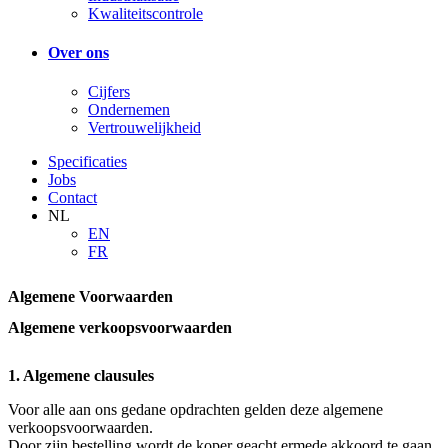
Kwaliteitscontrole
Over ons
Cijfers
Ondernemen
Vertrouwelijkheid
Specificaties
Jobs
Contact
NL
EN
FR
Algemene Voorwaarden
Algemene verkoopsvoorwaarden
1. Algemene clausules
Voor alle aan ons gedane opdrachten gelden deze algemene
verkoopsvoorwaarden.
Door zijn bestelling wordt de koper geacht ermede akkoord te gaan.