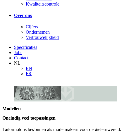
Kwaliteitscontrole
Over ons
Cijfers
Ondernemen
Vertrouwelijkheid
Specificaties
Jobs
Contact
NL
EN
FR
Modellen
Oneindig veel toepassingen
Tailormold is begonnen als modelmakerij voor de gieterijwereld.