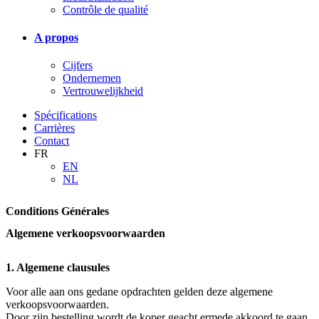
Contrôle de qualité
A propos
Cijfers
Ondernemen
Vertrouwelijkheid
Spécifications
Carrières
Contact
FR
EN
NL
Conditions Générales
Algemene verkoopsvoorwaarden
1. Algemene clausules
Voor alle aan ons gedane opdrachten gelden deze algemene
verkoopsvoorwaarden.
Door zijn bestelling wordt de koper geacht ermede akkoord te gaan.