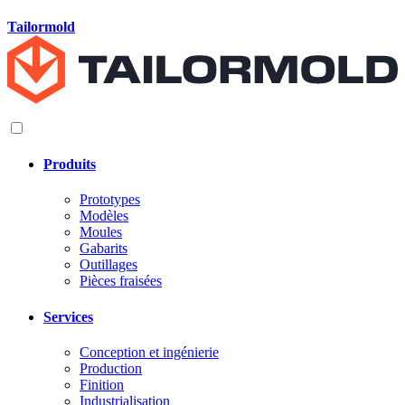
Tailormold
Produits
Prototypes
Modèles
Moules
Gabarits
Outillages
Pièces fraisées
Services
Conception et ingénierie
Production
Finition
Industrialisation