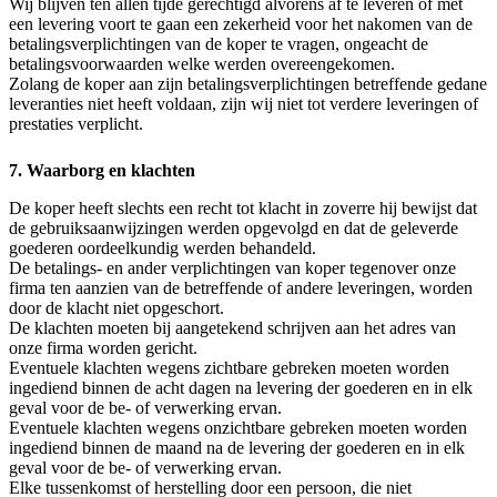
Wij blijven ten allen tijde gerechtigd alvorens af te leveren of met
een levering voort te gaan een zekerheid voor het nakomen van de
betalingsverplichtingen van de koper te vragen, ongeacht de
betalingsvoorwaarden welke werden overeengekomen.
Zolang de koper aan zijn betalingsverplichtingen betreffende gedane
leveranties niet heeft voldaan, zijn wij niet tot verdere leveringen of
prestaties verplicht.
7. Waarborg en klachten
De koper heeft slechts een recht tot klacht in zoverre hij bewijst dat
de gebruiksaanwijzingen werden opgevolgd en dat de geleverde
goederen oordeelkundig werden behandeld.
De betalings- en ander verplichtingen van koper tegenover onze
firma ten aanzien van de betreffende of andere leveringen, worden
door de klacht niet opgeschort.
De klachten moeten bij aangetekend schrijven aan het adres van
onze firma worden gericht.
Eventuele klachten wegens zichtbare gebreken moeten worden
ingediend binnen de acht dagen na levering der goederen en in elk
geval voor de be- of verwerking ervan.
Eventuele klachten wegens onzichtbare gebreken moeten worden
ingediend binnen de maand na de levering der goederen en in elk
geval voor de be- of verwerking ervan.
Elke tussenkomst of herstelling door een persoon, die niet